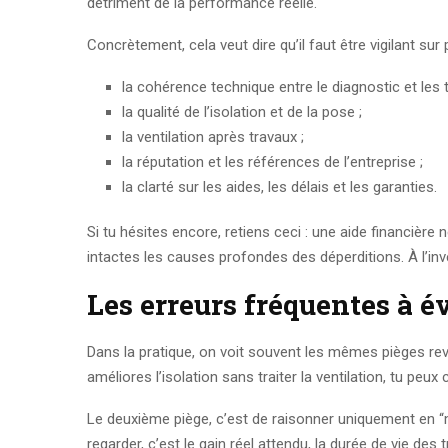
détriment de la performance réelle.
Concrètement, cela veut dire qu’il faut être vigilant sur 
la cohérence technique entre le diagnostic et les
la qualité de l’isolation et de la pose ;
la ventilation après travaux ;
la réputation et les références de l’entreprise ;
la clarté sur les aides, les délais et les garanties.
Si tu hésites encore, retiens ceci : une aide financièr
intactes les causes profondes des déperditions. À l’inve
Les erreurs fréquentes à év
Dans la pratique, on voit souvent les mêmes pièges reve
améliores l’isolation sans traiter la ventilation, tu peu
Le deuxième piège, c’est de raisonner uniquement en “mo
regarder, c’est le gain réel attendu, la durée de vie des 