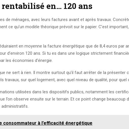
rentabilisé en… 120 ans
es de ménages, avec leurs factures avant et après travaux. Concrètem
nt ce qu’un modèle théorique prévoit sur le papier. C’est important, c
 réduiraient en moyenne la facture énergétique que de 8,4 euros par 
tour d’environ 120 ans. Si tu es dans une logique strictement financi
par les économies d’énergie.
ue ne sert à rien. Il montre surtout qu’il faut arrêter de la présent
els travaux, sur quel logement, avec quel niveau de qualité, pour quel o
ations utilisées dans les dispositifs publics, notamment les certifi
l’on observe ensuite sur le terrain. Et ce point change beaucoup de
administratifs.
 consommateur à l’efficacité énergétique