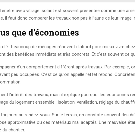
e-fenêtre avec vitrage isolant est souvent présentée comme une amél
ue, il faut donc comparer les travaux non pas à l’aune de leur image, m
lus que d’économies
nt clé : beaucoup de ménages rénovent d’abord pour mieux vivre chez
ont des bénéfices immédiats et très concrets. Et c’est souvent ce qu
ompagner d’un comportement différent après travaux. Par exemple, o
aravant peu occupées. C’est ce qu’on appelle l’effet rebond. Concrèt
nsommation.
ent l’intérêt des travaux, mais il explique pourquoi les économies ré
usage du logement ensemble : isolation, ventilation, réglage du chau
 pas toujours au rendez-vous. Sur le terrain, on constate souvent des 
ose approximative ou des matériaux mal adaptés. Une mauvaise étanch
é du chantier.